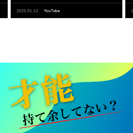
風な塗装、内装は明るくオシャレなヴィ
ンテージ風！【できる製作所コラボ】
YouTube
2025.01.13