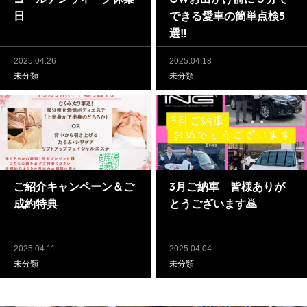
日
できる愛車の簡単点検5
選‼️
2025.04.26
2025.04.18
未分類
未分類
ご紹介キャンペーン＆ご
3月ご納車 皆様ありが
成約特典
とうございます🙇
2025.04.11
2025.04.04
未分類
未分類