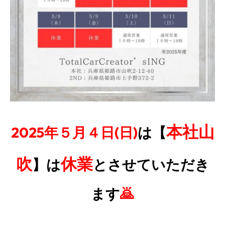
本社山
2025年５月４日(日)
は【
吹
休業
】
は
とさせていただき
ます
🙇