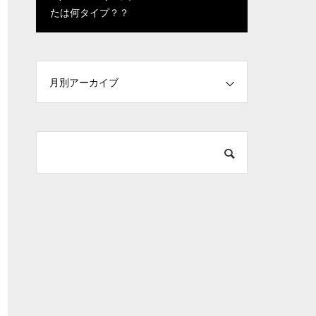
たは何タイプ？？
た！【試乗インプ
車検キャンペーン!!
レッション】
月別アーカイブ