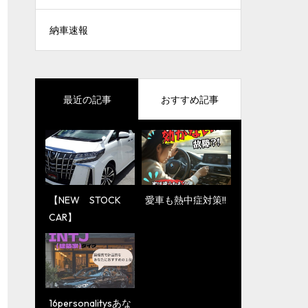
納車速報
最近の記事
おすすめ記事
【NEW STOCK
【YouTube更新情
愛車も熱中症対策!!
【YouTube更新情
CAR】
報】
報】】伝説のスー
パーカー！ランボ
ルギーニ ムルシエ
ラゴ V12エンジン
の圧倒的パワーと
16personalitysあな
咆哮を体感してみ