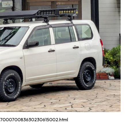
16/700070083630230615002.html